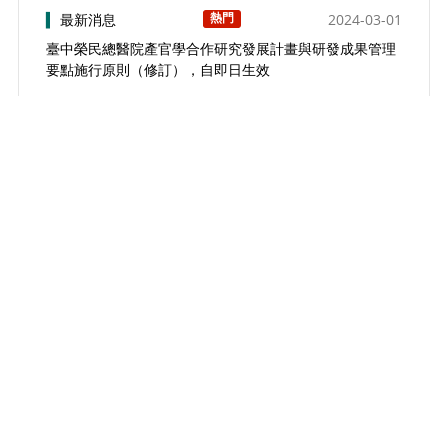
熱門
▍
最新消息
2024-03-01
臺中榮民總醫院產官學合作研究發展計畫與研發成果管理
要點施行原則（修訂），自即日生效
VIEW ALL
+
1
聯絡資訊
｜
Contact Info
總機 ：( 04 ) 2359-2525
傳真 ：( 04 ) 2359-5046
地址 ：407219 臺中市西屯區臺灣大道四段1650號