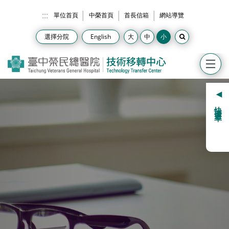
跳到主要內容
:::
單位首頁
中榮首頁
首長信箱
網站導覽
選擇分院
English
快捷選單