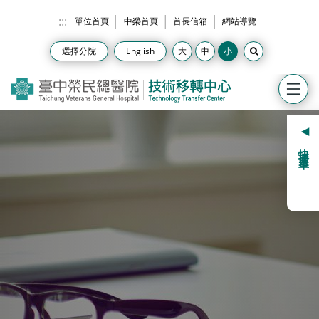
跳到主要內容
:::
單位首頁
中榮首頁
首長信箱
網站導覽
選擇分院
English
快捷選單