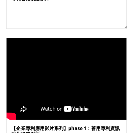
【企業專利應用影片系列】phase 1：善用專利資訊