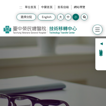
跳到主要內容
:::
單位首頁
中榮首頁
首長信箱
網站導覽
選擇分院
English
快捷選單